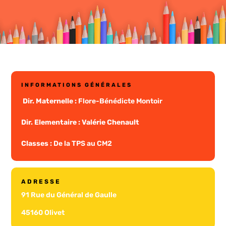
INFORMATIONS GÉNÉRALES
Dir. Maternelle :
Flore-Bénédicte Montoir
Dir. Elementaire : Valérie Chenault
Classes :
De la TPS au CM2
ADRESSE
91 Rue du Général de Gaulle
45160 Olivet