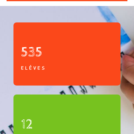
535
ELÈVES
12