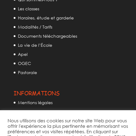
Les classes
Horaires, étude et garderie
Modalités / Tarifs
Documents téléchargeables
La vie de l’École
Apel
OGEC
Pastorale
INFORMATIONS
Mentions légales
Politique de confidentialité
Nous utilisons des cookies sur notre site Web pour vous
Politique des cookies
offrir l'expérience la plus pertinente en mémorisant vos
Plan du site
préférences et vos visites répétées. En cliquant sur