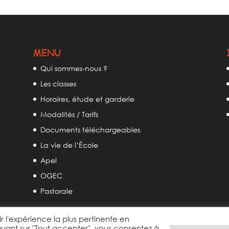
MENU
Qui sommes-nous ?
Les classes
Horaires, étude et garderie
Modalités / Tarifs
Documents téléchargeables
La vie de l’École
Apel
OGEC
Pastorale
ir l'expérience la plus pertinente en
quant sur "Tout accepter", vous consentez à